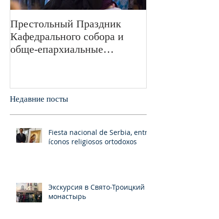
Престольный Праздник
В 72-ю годовщ
Кафедрального собора и
Великой Отече
обще-епархиальные
войне в Свято
празднования в г.Сан-
монастыре был
Франциско
пани
Недавние посты
Fiesta nacional de Serbia, entre
íconos religiosos ortodoxos
Экскурсия в Свято-Троицкий
монастырь