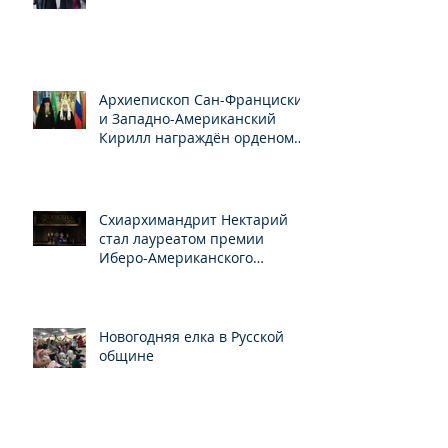
Папы Франциска
Архиепископ Сан-Франциский
и Западно-Американский
Кирилл награждён орденом
Св.Серафима Саровского
Схиархимандрит Нектарий
стал лауреатом премии
Иберо-Американского
конгресса
Новогодняя елка в Русской
общине