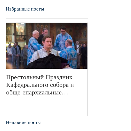
Избранные посты
Престольный Праздник
В 72-ю годовщ
Кафедрального собора и
Великой Отече
обще-епархиальные
войне в Свято
празднования в г.Сан-
монастыре был
Франциско
пани
Недавние посты