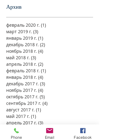
Архив
февраль 2020 г.
(1)
1 пост
март 2019 г.
(3)
3 поста
январь 2019 г.
(1)
1 пост
декабрь 2018 г.
(2)
2 поста
ноябрь 2018 г.
(4)
4 поста
май 2018 г.
(3)
3 поста
апрель 2018 г.
(2)
2 поста
февраль 2018 г.
(1)
1 пост
январь 2018 г.
(4)
4 поста
декабрь 2017 г.
(3)
3 поста
ноябрь 2017 г.
(4)
4 поста
октябрь 2017 г.
(5)
5 постов
сентябрь 2017 г.
(4)
4 поста
август 2017 г.
(1)
1 пост
май 2017 г.
(1)
1 пост
апрель 2017 г.
(3)
3 поста
ноябрь 2016 г.
(2)
2 поста
июль 2016 г.
(1)
1 пост
Phone
Email
Facebook