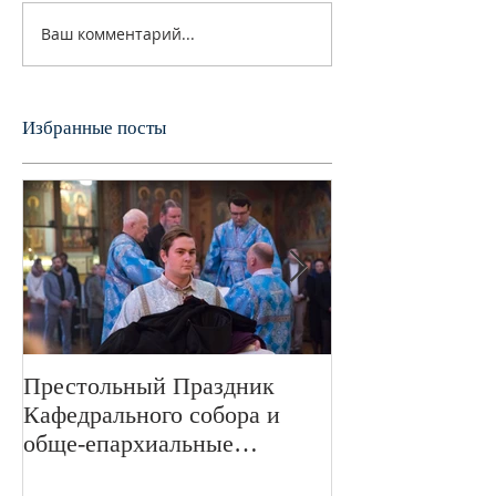
Ваш комментарий...
Избранные посты
Престольный Праздник
В 72-ю годовщ
Кафедрального собора и
Великой Отече
обще-епархиальные
войне в Свято
празднования в г.Сан-
монастыре был