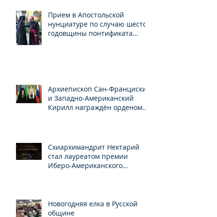
Прием в Апостольской
нунциатуре по случаю шестой
годовщины понтификата
Папы Франциска
Архиепископ Сан-Франциский
и Западно-Американский
Кирилл награждён орденом
Св.Серафима Саровского
Схиархимандрит Нектарий
стал лауреатом премии
Иберо-Американского
конгресса
Новогодняя елка в Русской
общине