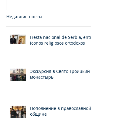
Франциско
пани
Недавние посты
Fiesta nacional de Serbia, entre
íconos religiosos ortodoxos
Экскурсия в Свято-Троицкий
монастырь
Пополнение в православной
общине