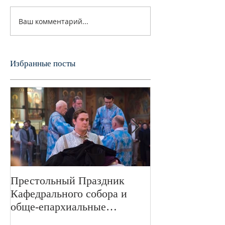
Ваш комментарий...
Избранные посты
Престольный Праздник
В 72-ю годовщ
Кафедрального собора и
Великой Отече
обще-епархиальные
войне в Свято
празднования в г.Сан-
монастыре был