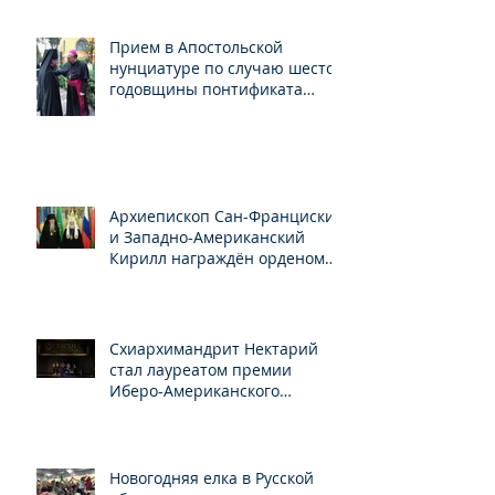
Прием в Апостольской
нунциатуре по случаю шестой
годовщины понтификата
Папы Франциска
Архиепископ Сан-Франциский
и Западно-Американский
Кирилл награждён орденом
Св.Серафима Саровского
Схиархимандрит Нектарий
стал лауреатом премии
Иберо-Американского
конгресса
Новогодняя елка в Русской