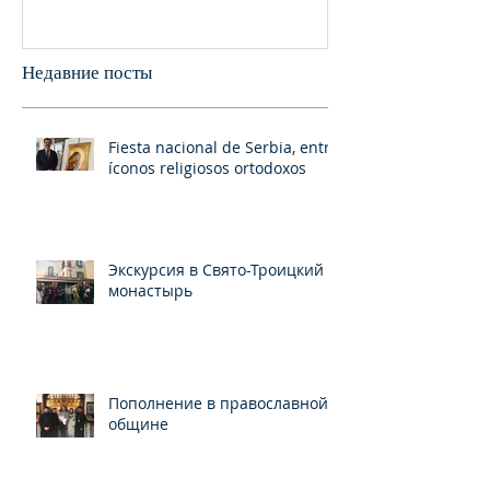
Франциско
пани
Недавние посты
Fiesta nacional de Serbia, entre
íconos religiosos ortodoxos
Экскурсия в Свято-Троицкий
монастырь
Пополнение в православной
общине