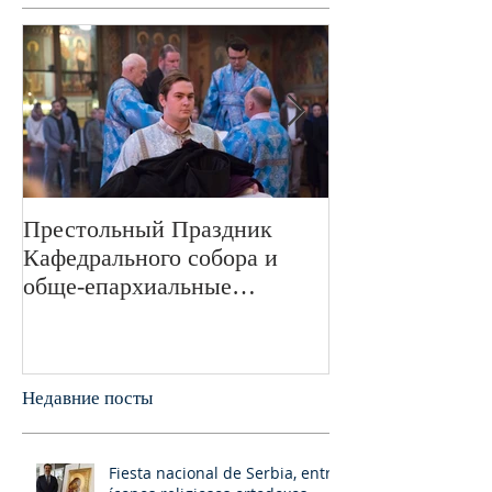
Престольный Праздник
В 72-ю годовщ
Кафедрального собора и
Великой Отече
обще-епархиальные
войне в Свято
празднования в г.Сан-
монастыре был
Франциско
пани
Недавние посты
Fiesta nacional de Serbia, entre