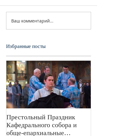
Ваш комментарий...
Избранные посты
Престольный Праздник
В 72-ю годовщ
Кафедрального собора и
Великой Отече
обще-епархиальные
войне в Свято