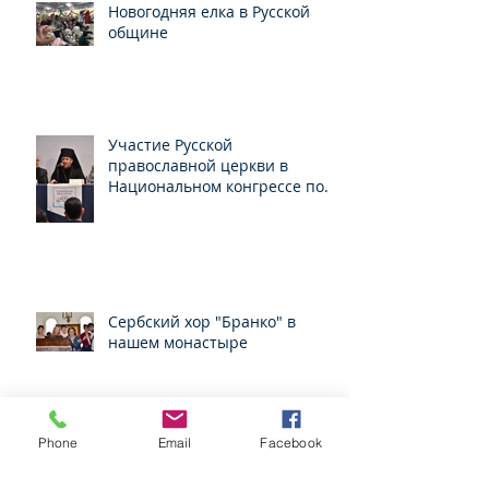
Новогодняя елка в Русской
общине
Участие Русской
православной церкви в
Национальном конгрессе по
свободе вероисповедания
Сербский хор "Бранко" в
нашем монастыре
Phone
Email
Facebook
Прием в Российском
Посольстве в Мексике по