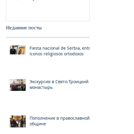
празднования в г.Сан-
монастыре был
Франциско
пани
Недавние посты
Fiesta nacional de Serbia, entre
íconos religiosos ortodoxos
Экскурсия в Свято-Троицкий
монастырь
Пополнение в православной
общине