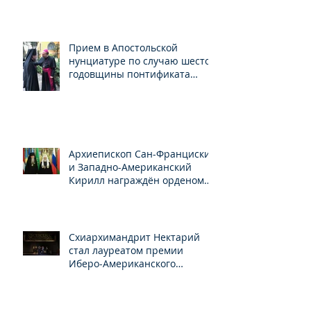
Прием в Апостольской
нунциатуре по случаю шестой
годовщины понтификата
Папы Франциска
Архиепископ Сан-Франциский
и Западно-Американский
Кирилл награждён орденом
Св.Серафима Саровского
Схиархимандрит Нектарий
стал лауреатом премии
Иберо-Американского
конгресса