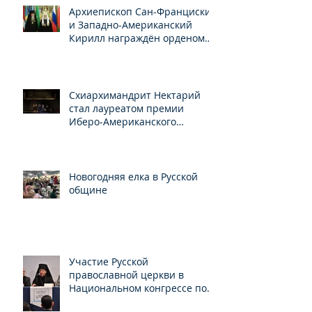
Архиепископ Сан-Франциский
и Западно-Американский
Кирилл награждён орденом
Св.Серафима Саровского
Схиархимандрит Нектарий
стал лауреатом премии
Иберо-Американского
конгресса
Новогодняя елка в Русской
общине
Участие Русской
православной церкви в
Национальном конгрессе по
свободе вероисповедания