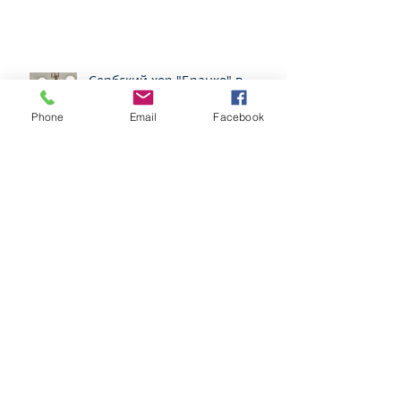
Сербский хор "Бранко" в
нашем монастыре
Phone
Email
Facebook
Прием в Российском
Посольстве в Мексике по
случаю Дня народного
единства
Архив
февраль 2020 г.
(1)
1 пост
март 2019 г.
(3)
3 поста
январь 2019 г.
(1)
1 пост
декабрь 2018 г.
(2)
2 поста
ноябрь 2018 г.
(4)
4 поста