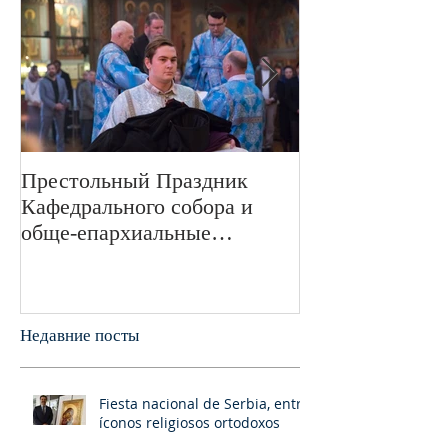
Престольный Праздник
В 72-ю годовщ
Кафедрального собора и
Великой Отече
обще-епархиальные
войне в Свято
празднования в г.Сан-
монастыре был
Франциско
пани
Недавние посты
Fiesta nacional de Serbia, entre
íconos religiosos ortodoxos