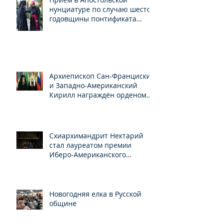
нунциатуре по случаю шестой
годовщины понтификата
Папы Франциска
Архиепископ Сан-Франциский
и Западно-Американский
Кирилл награждён орденом
Св.Серафима Саровского
Схиархимандрит Нектарий
стал лауреатом премии
Иберо-Американского
конгресса
Новогодняя елка в Русской
общине