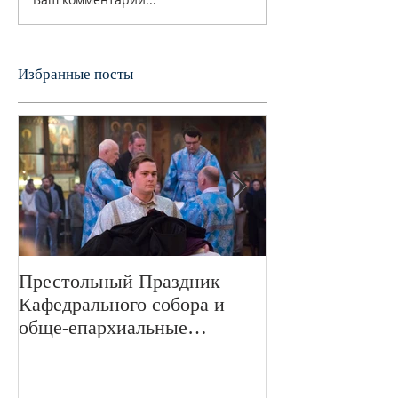
Избранные посты
Престольный Праздник
В 72-ю годовщ
Кафедрального собора и
Великой Отече
обще-епархиальные
войне в Свято
празднования в г.Сан-
монастыре был
Франциско
пани