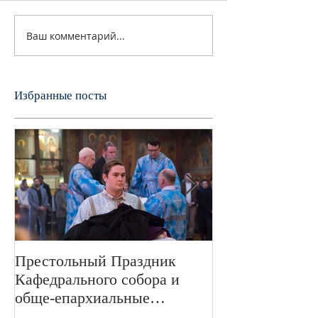
Ваш комментарий...
Избранные посты
Престольный Праздник
В 72-ю годовщ
Кафедрального собора и
Великой Отече
обще-епархиальные
войне в Свято
празднования в г.Сан-
монастыре был