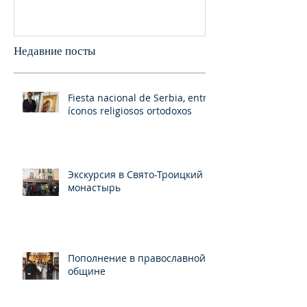
Франциско
пани
Недавние посты
Fiesta nacional de Serbia, entre
íconos religiosos ortodoxos
Экскурсия в Свято-Троицкий
монастырь
Пополнение в православной
общине