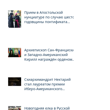
Прием в Апостольской
нунциатуре по случаю шестой
годовщины понтификата
Папы Франциска
Архиепископ Сан-Франциский
и Западно-Американский
Кирилл награждён орденом
Св.Серафима Саровского
Схиархимандрит Нектарий
стал лауреатом премии
Иберо-Американского
конгресса
Новогодняя елка в Русской