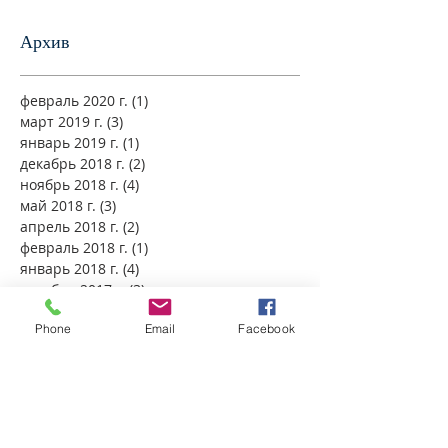
единства
Архив
февраль 2020 г.
(1)
1 пост
март 2019 г.
(3)
3 поста
январь 2019 г.
(1)
1 пост
декабрь 2018 г.
(2)
2 поста
ноябрь 2018 г.
(4)
4 поста
май 2018 г.
(3)
3 поста
апрель 2018 г.
(2)
2 поста
февраль 2018 г.
(1)
1 пост
январь 2018 г.
(4)
4 поста
декабрь 2017 г.
(3)
3 поста
ноябрь 2017 г.
(4)
4 поста
Phone
Email
Facebook
октябрь 2017 г.
(5)
5 постов
сентябрь 2017 г.
(4)
4 поста
август 2017 г.
(1)
1 пост
май 2017 г.
(1)
1 пост
апрель 2017 г.
(3)
3 поста
ноябрь 2016 г.
(2)
2 поста