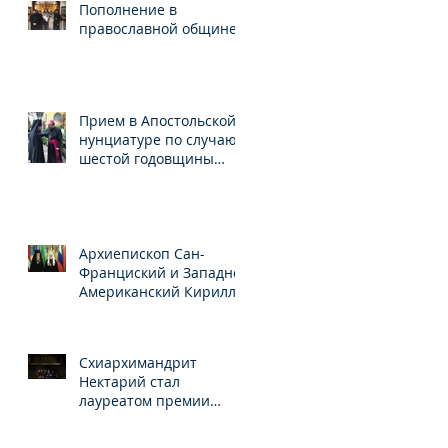
Пополнение в
православной общине
Прием в Апостольской
нунциатуре по случаю
шестой годовщины
понтификата Папы
Франциска
Архиепископ Сан-
Франциский и Западно-
Американский Кирилл
награждён орденом
Св.Серафима
Саровского
Схиархимандрит
Нектарий стал
лауреатом премии
Иберо-Американского
конгресса