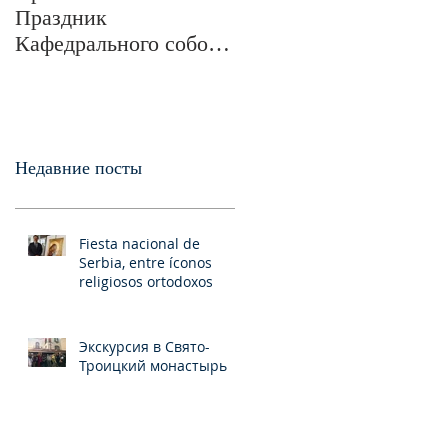
Праздник
Победы в Великой
Кафедрального собора
Отечественной войне
и обще-епархиальные
в Свято-Троицком
празднования в г.Сан-
монастыре была
Франциско
отслужена пани
Недавние посты
Fiesta nacional de
Serbia, entre íconos
religiosos ortodoxos
Экскурсия в Свято-
Троицкий монастырь