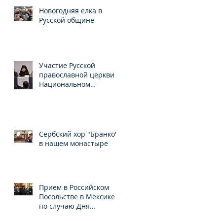
Новогодняя елка в
Русской общине
Участие Русской
православной церкви в
Национальном
конгрессе по свободе
вероисповедания
Сербский хор "Бранко"
в нашем монастыре
Прием в Российском
Посольстве в Мексике
по случаю Дня
народного единства