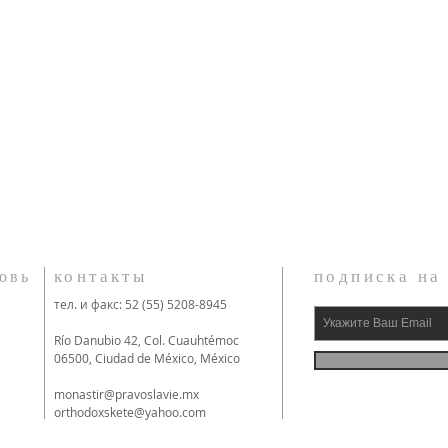
контакты
подписка на
овь
тел. и факс: 52 (55) 5208-8945
Río Danubio 42, Col. Cuauhtémoc
06500, Ciudad de México, México
monastir@pravoslavie.mx
orthodoxskete@yahoo.com