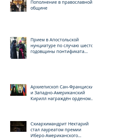
Пополнение в православной
общине
Прием в Апостольской
нунциатуре по случаю шестой
годовщины понтификата
Папы Франциска
Архиепископ Сан-Франциский
и Западно-Американский
Кирилл награждён орденом
Св.Серафима Саровского
Схиархимандрит Нектарий
стал лауреатом премии
Иберо-Американского