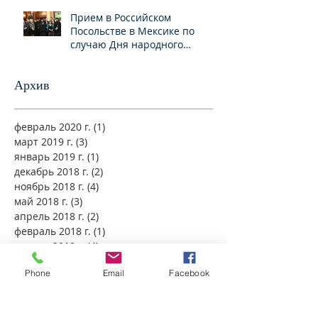
Прием в Российском
Посольстве в Мексике по
случаю Дня народного
единства
Архив
февраль 2020 г.
(1)
1 пост
март 2019 г.
(3)
3 поста
январь 2019 г.
(1)
1 пост
декабрь 2018 г.
(2)
2 поста
ноябрь 2018 г.
(4)
4 поста
май 2018 г.
(3)
3 поста
апрель 2018 г.
(2)
2 поста
февраль 2018 г.
(1)
1 пост
январь 2018 г.
(4)
4 поста
декабрь 2017 г.
(3)
3 поста
Phone
Email
Facebook
ноябрь 2017 г.
(4)
4 поста
октябрь 2017 г.
(5)
5 постов
сентябрь 2017 г.
(4)
4 поста