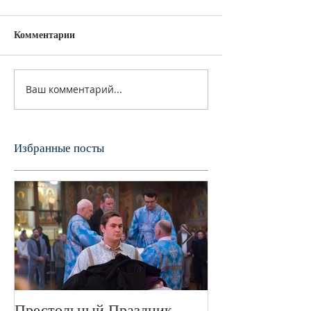
Комментарии
Ваш комментарий...
Избранные посты
Престольный Праздник
В 72-ю годовщ