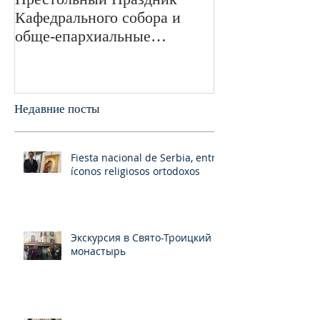
Кафедрального собора и
Великой Отече
обще-епархиальные
войне в Свято
празднования в г.Сан-
монастыре был
Франциско
пани
Недавние посты
Fiesta nacional de Serbia, entre
íconos religiosos ortodoxos
Экскурсия в Свято-Троицкий
монастырь