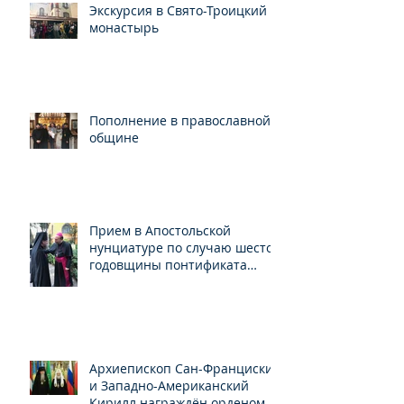
Экскурсия в Свято-Троицкий
монастырь
Пополнение в православной
общине
Прием в Апостольской
нунциатуре по случаю шестой
годовщины понтификата
Папы Франциска
Архиепископ Сан-Франциский
и Западно-Американский
Кирилл награждён орденом