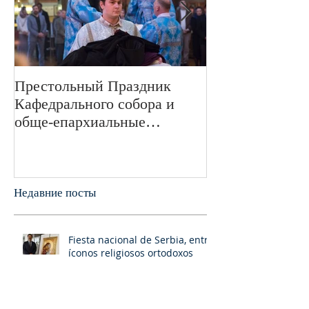
Престольный Праздник
В 72-ю годовщ
Кафедрального собора и
Великой Отече
обще-епархиальные
войне в Свято
празднования в г.Сан-
монастыре был
Франциско
пани
Недавние посты
Fiesta nacional de Serbia, entre
íconos religiosos ortodoxos