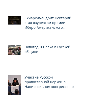
Св.Серафима Саровского
Схиархимандрит Нектарий
стал лауреатом премии
Иберо-Американского
конгресса
Новогодняя елка в Русской
общине
Участие Русской
православной церкви в
Национальном конгрессе по
свободе вероисповедания