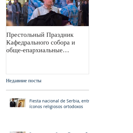
Престольный Праздник
В 72-ю годовщ
Кафедрального собора и
Великой Отече
обще-епархиальные
войне в Свято
празднования в г.Сан-
монастыре был
Франциско
пани
Недавние посты
Fiesta nacional de Serbia, entre
íconos religiosos ortodoxos