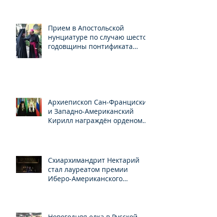
Прием в Апостольской
нунциатуре по случаю шестой
годовщины понтификата
Папы Франциска
Архиепископ Сан-Франциский
и Западно-Американский
Кирилл награждён орденом
Св.Серафима Саровского
Схиархимандрит Нектарий
стал лауреатом премии
Иберо-Американского
конгресса
Новогодняя елка в Русской