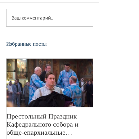
Ваш комментарий...
Избранные посты
Престольный Праздник
В 72-ю годовщ
Кафедрального собора и
Великой Отече
обще-епархиальные
войне в Свято