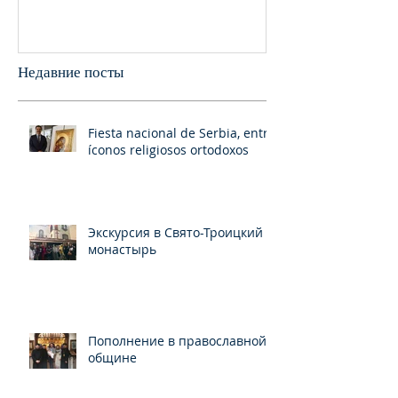
празднования в г.Сан-
монастыре был
Франциско
пани
Недавние посты
Fiesta nacional de Serbia, entre
íconos religiosos ortodoxos
Экскурсия в Свято-Троицкий
монастырь
Пополнение в православной
общине