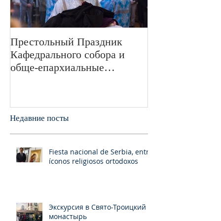
Престольный Праздник
В 72-ю годовщ
Кафедрального собора и
Великой Отече
обще-епархиальные
войне в Свято
празднования в г.Сан-
монастыре был
Франциско
пани
Недавние посты
Fiesta nacional de Serbia, entre
íconos religiosos ortodoxos
Экскурсия в Свято-Троицкий
монастырь