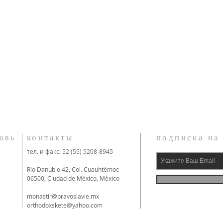
контакты
подписка на
овь
тел. и факс: 52 (55) 5208-8945
Río Danubio 42, Col. Cuauhtémoc
06500, Ciudad de México, México
monastir@pravoslavie.mx
orthodoxskete@yahoo.com