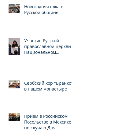
Новогодняя елка в
Русской общине
Участие Русской
православной церкви в
Национальном
конгрессе по свободе
вероисповедания
Сербский хор "Бранко"
в нашем монастыре
Прием в Российском
Посольстве в Мексике
по случаю Дня
народного единства