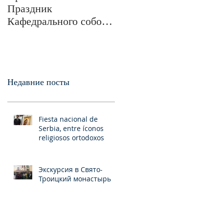
Праздник
Победы в Великой
Кафедрального собора
Отечественной войне
и обще-епархиальные
в Свято-Троицком
празднования в г.Сан-
монастыре была
Франциско
отслужена пани
Недавние посты
Fiesta nacional de
Serbia, entre íconos
religiosos ortodoxos
Экскурсия в Свято-
Троицкий монастырь