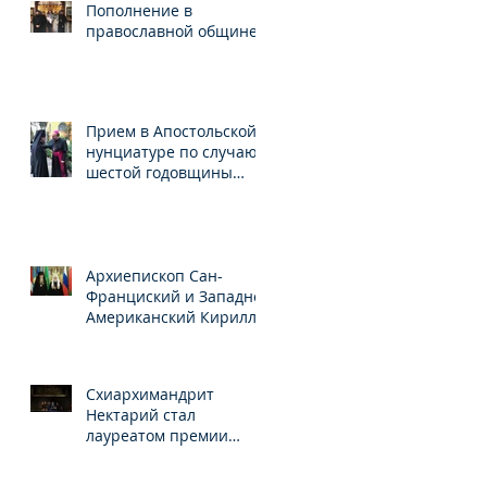
Пополнение в
православной общине
Прием в Апостольской
нунциатуре по случаю
шестой годовщины
понтификата Папы
Франциска
Архиепископ Сан-
Франциский и Западно-
Американский Кирилл
награждён орденом
Св.Серафима
Саровского
Схиархимандрит
Нектарий стал
лауреатом премии
Иберо-Американского
конгресса