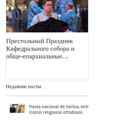
Престольный Праздник
В 72-ю годовщ
Кафедрального собора и
Великой Отече
обще-епархиальные
войне в Свято
празднования в г.Сан-
монастыре был
Франциско
пани
Недавние посты
Fiesta nacional de Serbia, entre
íconos religiosos ortodoxos