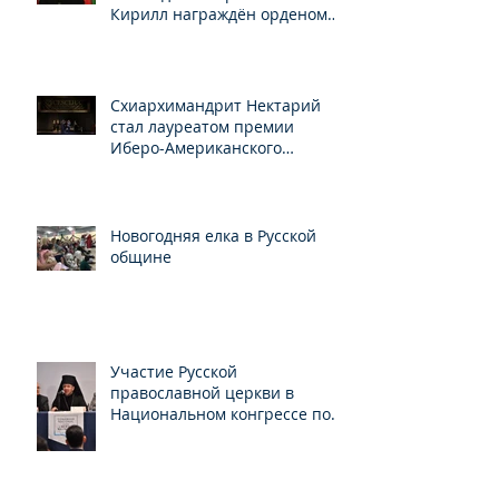
Кирилл награждён орденом
Св.Серафима Саровского
Схиархимандрит Нектарий
стал лауреатом премии
Иберо-Американского
конгресса
Новогодняя елка в Русской
общине
Участие Русской
православной церкви в
Национальном конгрессе по
свободе вероисповедания