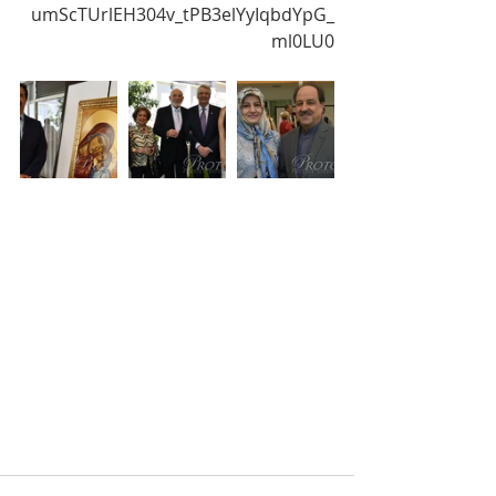
umScTUrlEH304v_tPB3elYyIqbdYpG_
ml0LU0