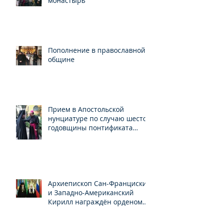
монастырь
Пополнение в православной
общине
Прием в Апостольской
нунциатуре по случаю шестой
годовщины понтификата
Папы Франциска
Архиепископ Сан-Франциский
и Западно-Американский
Кирилл награждён орденом
Св.Серафима Саровского