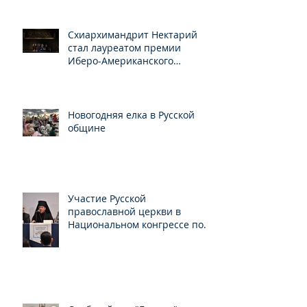
Схиархимандрит Нектарий
стал лауреатом премии
Иберо-Американского
конгресса
Новогодняя елка в Русской
общине
Участие Русской
православной церкви в
Национальном конгрессе по
свободе вероисповедания