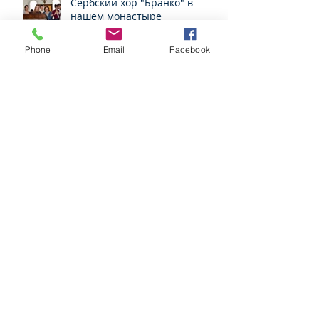
Сербский хор "Бранко" в
нашем монастыре
Phone
Email
Facebook
Прием в Российском
Посольстве в Мексике по
случаю Дня народного
единства
Архив
февраль 2020 г.
(1)
1 пост
март 2019 г.
(3)
3 поста
январь 2019 г.
(1)
1 пост
декабрь 2018 г.
(2)
2 поста
ноябрь 2018 г.
(4)
4 поста
май 2018 г.
(3)
3 поста
апрель 2018 г.
(2)
2 поста
февраль 2018 г.
(1)
1 пост
январь 2018 г.
(4)
4 поста