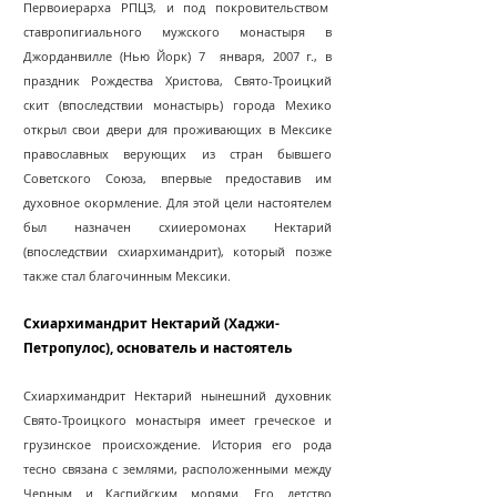
Первоиерарха РПЦЗ, и под покровительством
ставропигиального мужского монастыря в
Джорданвилле (Нью Йорк) 7 января, 2007 г., в
праздник Рождества Христова, Свято-Троицкий
скит (впоследствии монастырь) города Мехико
открыл свои двери для проживающих в Мексике
православных верующих из стран бывшего
Советского Союза, впервые предоставив им
духовное окормление. Для этой цели настоятелем
был назначен схииеромонах Нектарий
(впоследствии схиархимандрит), который позже
также стал благочинным Мексики.
Схиархимандрит Нектарий (Хаджи-
Петропулос), основатель и настоятель
Схиархимандрит Нектарий нынешний духовник
Свято-Троицкого монастыря имеет греческое и
грузинское происхождение. История его рода
тесно связана с землями, расположенными между
Черным и Каспийским морями. Его детство