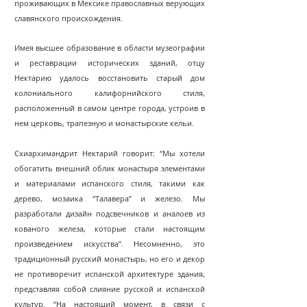
проживающих в Мексике православных верующих
славянского происхождения.
Имея высшее образование в области музеографии
и реставрации исторических зданий, отцу
Нектарию удалось восстановить старый дом
колониального калифорнийского стиля,
расположенный в самом центре города, устроив в
нем церковь, трапезную и монастырские кельи.
Схиархимандрит Нектарий говорит: “Мы хотели
обогатить внешний облик монастыря элементами
и материалами испанского стиля, такими как
дерево, мозаика “Талавера” и железо. Мы
разработали дизайн подсвечников и аналоев из
кованого железа, которые стали настоящим
произведением искусства”. Несомненно, это
традиционный русский монастырь, но его и декор
не противоречит испанскoй архитектуре здания,
представляя собой слияние русской и испанской
культур. “На настоящий момент, в связи с