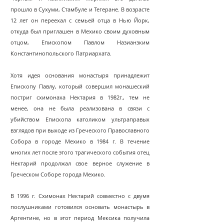
прошло в Сухуми, Стамбуле и Тегеране. В возрасте
12 лет он переехал с семьей отца в Нью Йорк,
откуда был приглашен в Мехико своим духовным
отцом, Епископом Павлом Назианзким
Константинопольского Патриархата.
Хотя идея основания монастыря принадлежит
Епископу Павлу, который совершил монашеский
постриг схимонаха Нектария в 1982г., тем не
менее, она не была реализована в связи с
убийством Епископа католиком ультраправых
взглядов при выходе из Греческого Православного
Собора в городе Мехико в 1984 г. В течение
многих лет после этого трагического события отец
Нектарий продолжал свое верное служение в
Греческом Соборе города Мехико.
В 1996 г. Схимонах Нектарий совместно с двумя
послушниками готовился основать монастырь в
Аргентине, но в этот период Мексика получила