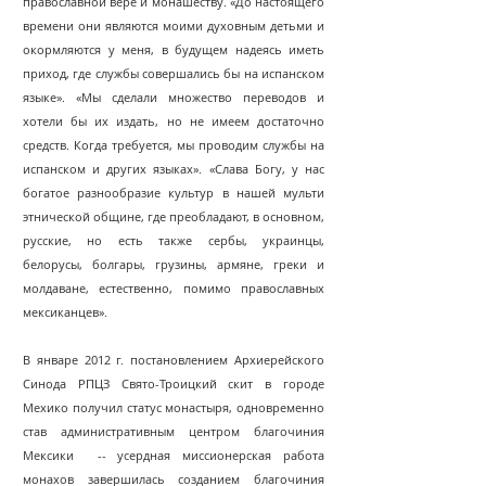
православной вере и монашеству. «До настоящего
времени они являются моими духовным детьми и
окормляются у меня, в будущем надеясь иметь
приход, где службы совершались бы на испанском
языке». «Мы сделали множество переводов и
хотели бы их издать, но не имеем достаточно
средств. Когда требуется, мы проводим службы на
испанском и других языках». «Слава Богу, у нас
богатое разнообразие культур в нашей мульти
этнической общине, где пpеобладают, в основном,
русские, но есть также сербы, украинцы,
белорусы, болгары, грузины, армяне, греки и
молдаване, естественно, помимо православных
мексиканцев».
В январе 2012 г. постановлением Архиерейского
Синода РПЦЗ Свято-Троицкий скит в городе
Мехико получил статус монастыря, одновременно
став административным центром благочиния
Мексики -- усердная миссионерская работа
монахов завершилась созданием благочиния