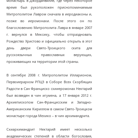
монастырь в Джорданвилле, где через некоторое
время был рукоположен приснопоминаемым
Митрополитом Лавром сначала в иеродиаконы и,
позже во иеромонахи. После этого он по
благословению Митрополита Лавра в январе 2007
г. вернулся в Мексику, чтобы отпраздновать
Рождество Христово и официально открыть в этот
день двери Свято-Троицкого скита для
русскоязычных православных верующих,
проживающих на территории этой страны.
В сентябре 2008 г. Митрополитом Илларионом,
Первоиерархом РПЦЗ в Соборе Всех Скорбящих
Радости в Сан Франциско схииеромонах Нектарий
был возведен в чин игумена, а 17 января 2012 г.
Архиепископом Сан-Францисским и Западно-
Американским Кириллом в самом Свято-Троицком
монастыре города Мехико – в чин архимандрита.
Схиархимандрит Нектарий имеет несколько
академических степеней в области богословия,