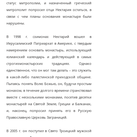
статус митрополии, и назначенный греческий
митрополит попросил отца Нектария остаться, в
связи с чем планы основания монастыря были
нарушены.
В 1998 г. схимонах Нектарий вошел в
Иерусалимский Патриархат в Америке, с твердым
намерением основать монастырь, использующий
юлианский календарь и действующий в самых
строгихмонастырских традициях. Однако
единственное, что он мог там делать – это служить
в какой-либо палестинской приходской общине.
Пытаясь понять Волю Божью, он, будучи простым
монахом, в течение долгого времени странствовал
вместе с несколькими монахами, посетив десятки
монастырей на Святой Земле, Греции и Балканах,
и, наконец, попросил принять его в Русскую
Православную Церковь Заграницей.
В 2005 г. он поступил в Свято Троицкий мужской