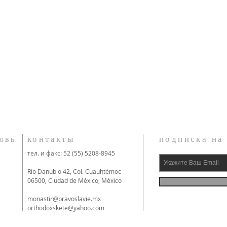
контакты
подписка на
овь
тел. и факс: 52 (55) 5208-8945
Río Danubio 42, Col. Cuauhtémoc
06500, Ciudad de México, México
monastir@pravoslavie.mx
orthodoxskete@yahoo.com