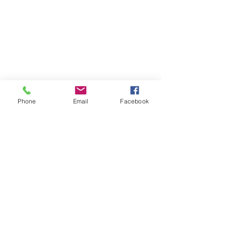
сентябрь 2007 г.
июнь 2007 г.
май 2007 г.
Мы в соцсетях
Phone
Email
Facebook