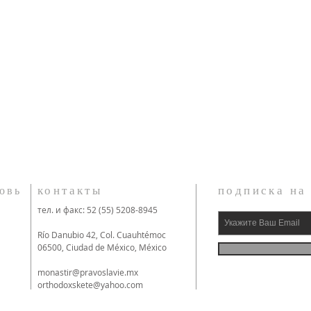
контакты
подписка на
овь
тел. и факс: 52 (55) 5208-8945
Río Danubio 42, Col. Cuauhtémoc
06500, Ciudad de México, México
monastir@pravoslavie.mx
orthodoxskete@yahoo.com