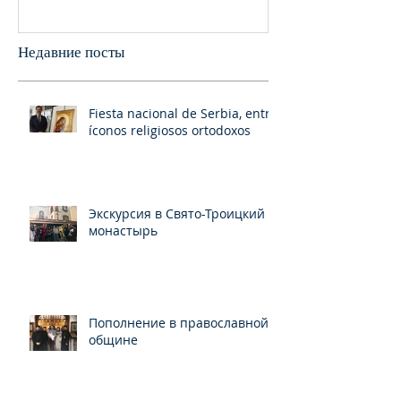
Франциско
пани
Недавние посты
Fiesta nacional de Serbia, entre
íconos religiosos ortodoxos
Экскурсия в Свято-Троицкий
монастырь
Пополнение в православной
общине