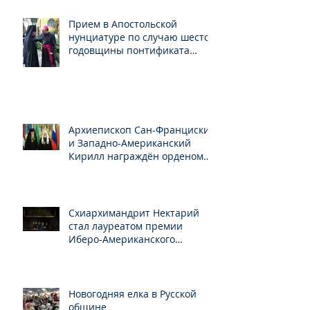
Прием в Апостольской
нунциатуре по случаю шестой
годовщины понтификата
Папы Франциска
Архиепископ Сан-Франциский
и Западно-Американский
Кирилл награждён орденом
Св.Серафима Саровского
Схиархимандрит Нектарий
стал лауреатом премии
Иберо-Американского
конгресса
Новогодняя елка в Русской
общине