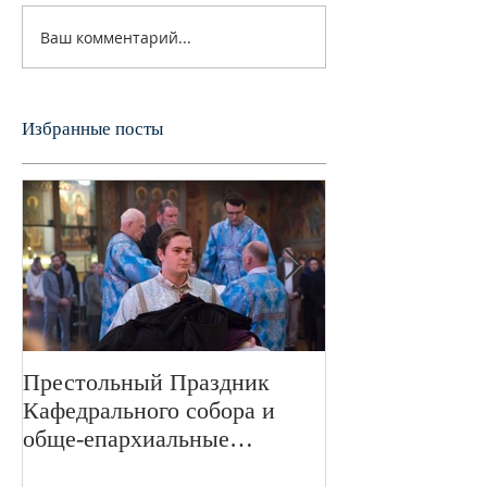
Ваш комментарий...
Избранные посты
Престольный Праздник
В 72-ю годовщ
Кафедрального собора и
Великой Отече
обще-епархиальные
войне в Свято
празднования в г.Сан-
монастыре был