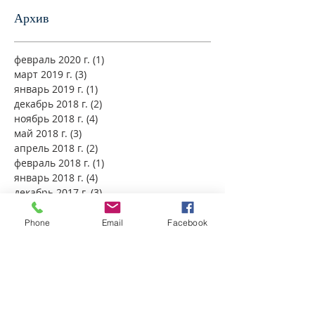
Архив
февраль 2020 г.
(1)
1 пост
март 2019 г.
(3)
3 поста
январь 2019 г.
(1)
1 пост
декабрь 2018 г.
(2)
2 поста
ноябрь 2018 г.
(4)
4 поста
май 2018 г.
(3)
3 поста
апрель 2018 г.
(2)
2 поста
февраль 2018 г.
(1)
1 пост
январь 2018 г.
(4)
4 поста
декабрь 2017 г.
(3)
3 поста
ноябрь 2017 г.
(4)
4 поста
октябрь 2017 г.
(5)
5 постов
Phone
Email
Facebook
сентябрь 2017 г.
(4)
4 поста
август 2017 г.
(1)
1 пост
май 2017 г.
(1)
1 пост
апрель 2017 г.
(3)
3 поста
ноябрь 2016 г.
(2)
2 поста
июль 2016 г.
(1)
1 пост