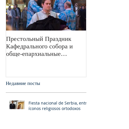
Престольный Праздник
В 72-ю годовщ
Кафедрального собора и
Великой Отече
обще-епархиальные
войне в Свято
празднования в г.Сан-
монастыре был
Франциско
пани
Недавние посты
Fiesta nacional de Serbia, entre
íconos religiosos ortodoxos