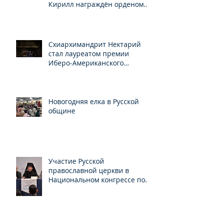
Кирилл награждён орденом
Св.Серафима Саровского
Схиархимандрит Нектарий
стал лауреатом премии
Иберо-Американского
конгресса
Новогодняя елка в Русской
общине
Участие Русской
православной церкви в
Национальном конгрессе по
свободе вероисповедания